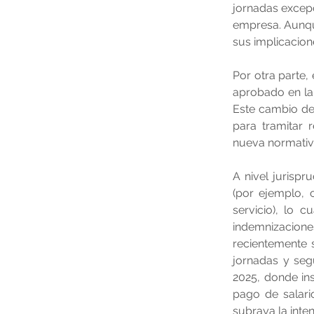
jornadas excepc
empresa. Aunqu
sus implicacion
Por otra parte,
aprobado en la 
Este cambio de
para tramitar r
nueva normativ
A nivel jurispru
(por ejemplo, 
servicio), lo c
indemnizacione
recientemente s
jornadas y segu
2025, donde ins
pago de salario
subraya la inten