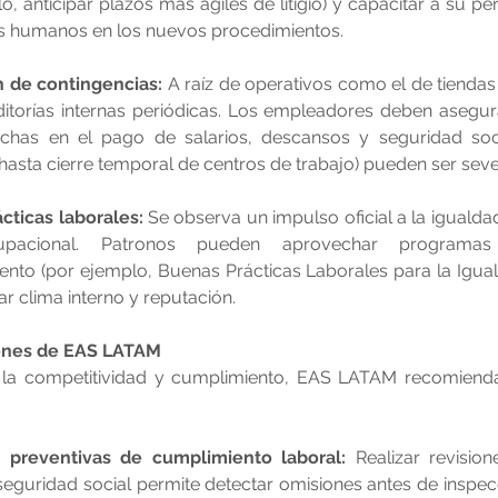
o, anticipar plazos más ágiles de litigio) y capacitar a su per
s humanos en los nuevos procedimientos.
 de contingencias:
 A raíz de operativos como el de tiendas 
uditorías internas periódicas. Los empleadores deben asegu
echas en el pago de salarios, descansos y seguridad soci
hasta cierre temporal de centros de trabajo) pueden ser seve
cticas laborales:
 Se observa un impulso oficial a la igualdad
upacional. Patronos pueden aprovechar programas
ento (por ejemplo, Buenas Prácticas Laborales para la Igua
r clima interno y reputación.
nes de EAS LATAM
la competitividad y cumplimiento, EAS LATAM recomienda 
s preventivas de cumplimiento laboral:
 Realizar revisio
seguridad social permite detectar omisiones antes de inspec