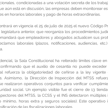
ionales, condicionadas a una votación secreta de los traba
e aún está en discusión, las empresas deben monitorear est
es en horarios laborales y pago de horas extraordinarias.
 entrará en vigencia el 25 de julio de 2025 el nuevo Código Pr
legislatura anterior, que reorganiza los procedimientos judici
mandará que empleadores y abogados actualicen sus proto
eclamos laborales (plazos, notificaciones, audiencias, etc.
a.
dencial, la Sala Constitucional ha reiterado límites clave en
confirmando que el auxilio de cesantía no puede exceder 
ual refuerza la obligatoriedad de ceñirse a la ley vigente
s. Asimismo, la Dirección de Inspección del MTSS refuerza 
e realizaron operativos conjuntos para verificar cumplimien
ridad social. Un ejemplo visible fue el cierre de 13 tien
pectores del MTSS, la CCSS y el INS detectaron múltiples i
 mínimo, horas extra y seguros sociales). Este operativo int
sificación de las fiscalizaciones laborales.