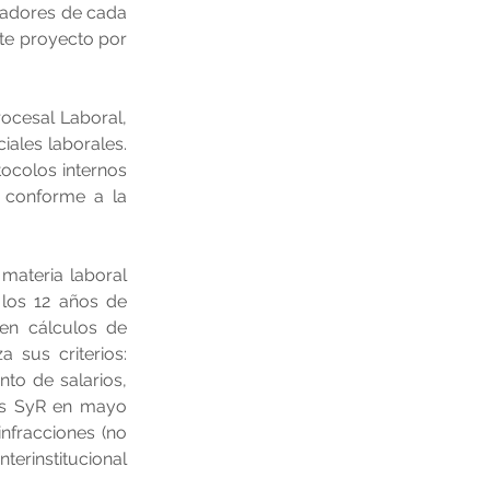
jadores de cada 
e proyecto por 
ocesal Laboral, 
ales laborales. 
colos internos 
) conforme a la 
 materia laboral 
los 12 años de 
 en cálculos de 
sus criterios: 
to de salarios, 
das SyR en mayo 
nfracciones (no 
erinstitucional 