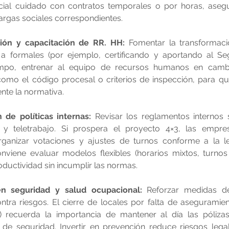
cial cuidado con contratos temporales o por horas, aseg
argas sociales correspondientes.
ión y capaci­tación de RR. HH:
 Fomentar la transformac
 a formales (por ejemplo, certificando y aportando al Segu
mpo, entrenar al equipo de recursos humanos en cambi
como el código procesal o criterios de inspección, para qu
nte la normativa.
 de políticas internas:
 Revisar los reglamentos internos 
y teletrabajo. Si prospera el proyecto 4×3, las empres
ganizar votaciones y ajustes de turnos conforme a la le
nviene evaluar modelos flexibles (horarios mixtos, turnos 
ductividad sin incumplir las normas.
n seguridad y salud ocupacional:
 Reforzar medidas de
ntra riesgos. El cierre de locales por falta de aseguramie
 recuerda la importancia de mantener al día las pólizas
 de seguridad. Invertir en prevención reduce riesgos legal