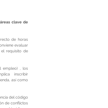
áreas clave de 
rrecto de horas 
onviene evaluar 
l requisito de 
 empleo) , los 
ica inscribir 
ienda, así como 
ncia del código 
n de conflictos 