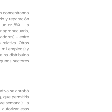
an concentrando 
io y reparación 
d (11,8%) . La 
r agropecuario, 
dores) – entre 
elativa. Otros 
 mil empleos) y 
 ha distribuido 
gunos sectores 
ativa se aprobó 
 que permitiría 
re semanal). La 
 autorizar esas 