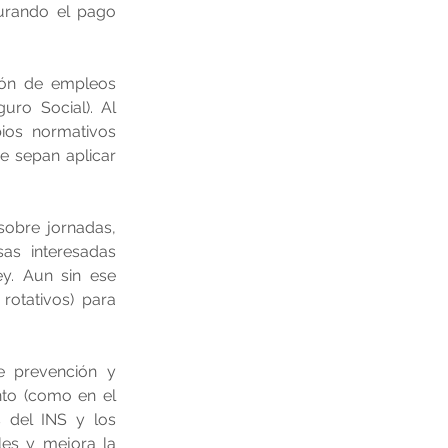
urando el pago 
ión de empleos 
ro Social). Al 
os normativos 
e sepan aplicar 
sobre jornadas, 
as interesadas 
y. Aun sin ese 
rotativos) para 
 prevención y 
nto (como en el 
 del INS y los 
es y mejora la 