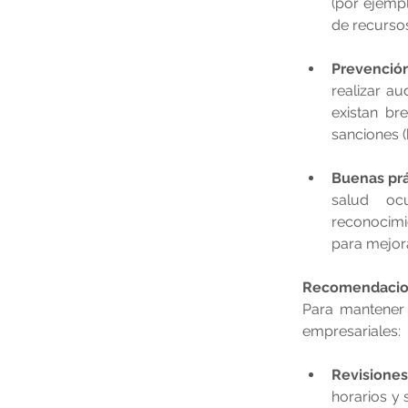
(por ejempl
de recurso
Prevención
realizar a
existan br
sanciones (
Buenas prá
salud oc
reconocimi
para mejora
Recomendacio
Para mantener 
empresariales:
Revisione
horarios y 