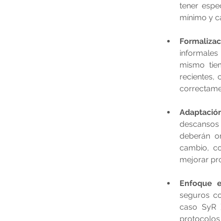
tener espe
mínimo y c
Formalizac
informales
mismo tie
recientes, 
correctame
Adaptación
descansos 
deberán or
cambio, co
mejorar pro
Enfoque e
seguros co
caso SyR )
protocolos