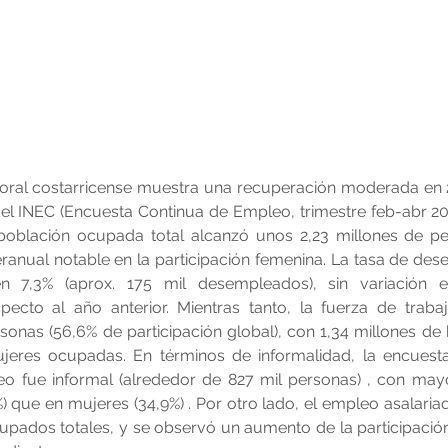
oral costarricense muestra una recuperación moderada en 2
el INEC (Encuesta Continua de Empleo, trimestre feb-abr 20
a población ocupada total alcanzó unos 2,23 millones de pe
eranual notable en la participación femenina. La tasa de des
 7,3% (aprox. 175 mil desempleados), sin variación est
especto al año anterior. Mientras tanto, la fuerza de traba
sonas (56,6% de participación global), con 1,34 millones de
jeres ocupadas. En términos de informalidad, la encuesta
o fue informal (alrededor de 827 mil personas) , con mayo
 que en mujeres (34,9%) . Por otro lado, el empleo asalariad
upados totales, y se observó un aumento de la participació