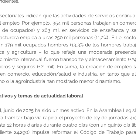
ndientes.
sectoriales indican que las actividades de servicios continú
 empleo. Por ejemplo, 354 mil personas trabajan en comerc
al de ocupados) y 263 mil en servicios de enseñanza y salu
acturera emplea a unas 250 mil personas (11,2%) . En el secto
ron 179 mil ocupados hombres (13,3% de los hombres trabaja
ca y agricultura – lo que refleja una moderada presencia r
cimiento interanual fueron transporte y almacenamiento (+24
cieros y seguros (+21 mil). En suma, la creación de empleo se
 en comercio, educación/salud e industria, en tanto que al
smo o la agroindustria han mostrado menor dinamismo.
ivos y temas de actualidad laboral
l, junio de 2025 ha sido un mes activo. En la Asamblea Legisl
 tramitar bajo vía rápida el proyecto de ley de jornadas 4×3,
ta 12 horas diarias durante cuatro días (con un quinto día lib
ediente 24.290) impulsa reformar el Código de Trabajo para