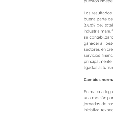
puestos indepe
Los resultados 
buena parte del
(15,9% del tot
industria manuf
se contabiliza
ganadería, pes
sectores en cre
servicios finan
principalmente
ligados al turi
Cambios normat
En materia lega
una moción para
jornadas de has
iniciativa (exp