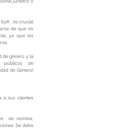
sonal jurídico o 
SyR , es crucial 
rarse de que no 
al, ya que las 
ras.
 de género y la 
 públicos de 
ldad de Género) 
a sus clientes 
nes  de nómina, 
ciones. Se debe 