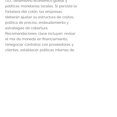
UU., dinamismo económico global y 
políticas monetarias locales. Si persiste la 
fortaleza del colón, las empresas 
deberán ajustar su estructura de costos, 
política de precios, endeudamiento y 
estrategias de cobertura.
Recomendaciones clave incluyen: revisar 
el mix de moneda en financiamiento, 
renegociar contratos con proveedores y 
clientes, establecer políticas internas de 
riesgo cambiario, utilizar instrumentos de 
cobertura (cuando sea viable), y 
proyectar múltiples escenarios en los 
modelos financieros internos.
El fortalecimiento del colón frente al 
dólar configura un entorno económico 
que, aunque beneficioso para algunas 
industrias, exige mayor disciplina 
financiera y capacidad de adaptación 
para otras. La clave en 2026 será 
anticipar los efectos y no reaccionar a 