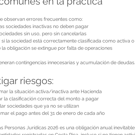
 comunes en la práctica
 se observan errores frecuentes como:
las sociedades inactivas no deben pagar
ciedades sin uso, pero sin cancelarlas
r si la sociedad está correctamente clasificada como activa o 
la obligación se extingue por falta de operaciones
generan contingencias innecesarias y acumulación de deudas
igar riesgos:
firmar la situación activa/inactiva ante Hacienda
icar la clasificación correcta del monto a pagar
celar sociedades que ya no se utilizan
ramar el pago antes del 31 de enero de cada año
as Personas Jurídicas 2026 es una obligación anual inevitable 
ntidades registradas en Costa Rica, incluso si no tienen activi