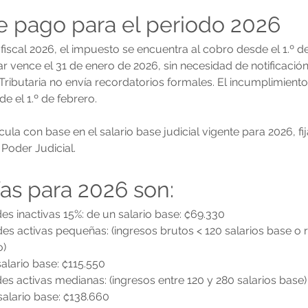
e pago para el periodo 2026
fiscal 2026, el impuesto se encuentra al cobro desde el 1.º de
r vence el 31 de enero de 2026, sin necesidad de notificación 
Tributaria no envía recordatorios formales. El incumplimient
e el 1.º de febrero.
ula con base en el salario base judicial vigente para 2026, fi
 Poder Judicial.
fas para 2026 son:
es inactivas 15%: de un salario base: ₡69.330
es activas pequeñas: (ingresos brutos < 120 salarios base o 
o)
alario base: ₡115.550
es activas medianas: (ingresos entre 120 y 280 salarios base)
alario base: ₡138.660