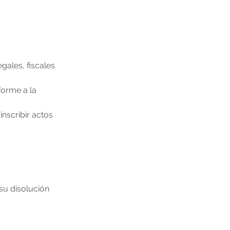
ales, fiscales 
forme a la 
nscribir actos 
su disolución 