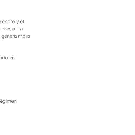
 enero y el 
previa. La 
o genera mora 
jado en 
régimen 