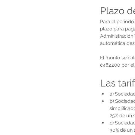
Plazo d
Para el periodo 
plazo para paga
Administración 
automática desd
El monto se calc
₡462.200 por el
Las tari
a) Sociedad
b) Sociedad
simplificad
25% de un s
c) Sociedad
30% de un s