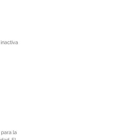
inactiva
.
para la 
dad. El 