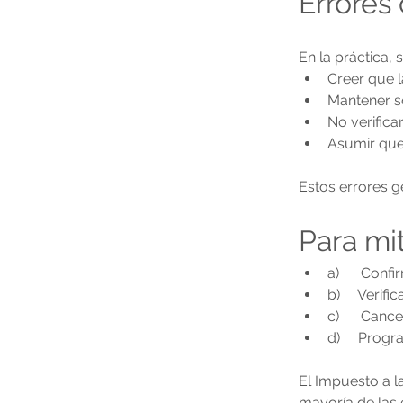
Errores
En la práctica,
Creer que 
Mantener so
No verifica
Asumir que 
Estos errores 
Para mit
a)      Con
b)     Verif
c)      Can
d)     Prog
El Impuesto a l
mayoría de las e