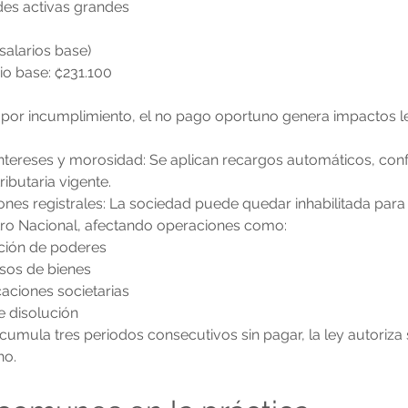
des activas grandes
salarios base)
io base: ₡231.100
or incumplimiento, el no pago oportuno genera impactos leg
intereses y morosidad: Se aplican recargos automáticos, con
ributaria vigente.
iones registrales: La sociedad puede quedar inhabilitada para i
stro Nacional, afectando operaciones como:
pción de poderes
sos de bienes
caciones societarias
e disolución
acumula tres periodos consecutivos sin pagar, la ley autoriza 
ho.