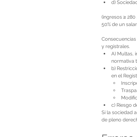
d) Socieda
(ingresos ≥ 280 
50% de un salar
Consecuencias p
y registrales.
A) Multas, 
normativa t
b) Restricc
en el Regi
Inscri
Traspa
Modifi
c) Riesgo d
Si la sociedad 
de pleno derec