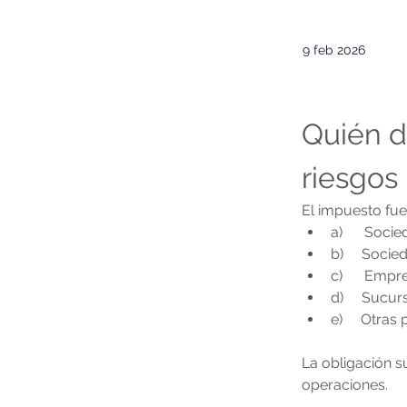
9 feb 2026
Quién d
riesgos
El impuesto fue
a)      Soc
b)     Socie
c)      Emp
d)     Sucu
e)     Otras
La obligación su
operaciones.