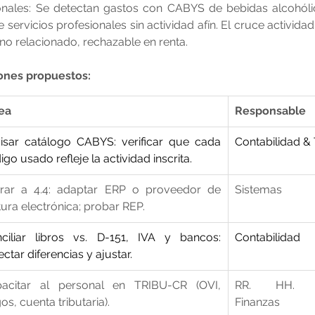
ales: Se detectan gastos con CABYS de bebidas alcohóli
servicios profesionales sin actividad afín. El cruce activid
 no relacionado, rechazable en renta.
ones propuestos:
ea
Responsable
isar catálogo CABYS: verificar que cada 
Contabilidad & 
igo usado refleje la actividad inscrita.
rar a 4.4: adaptar ERP o proveedor de 
Sistemas
tura electrónica; probar REP.
ciliar libros vs. D-151, IVA y bancos: 
Contabilidad
ectar diferencias y ajustar.
acitar al personal en TRIBU-CR (OVI, 
RR. HH. 
os, cuenta tributaria).
Finanzas