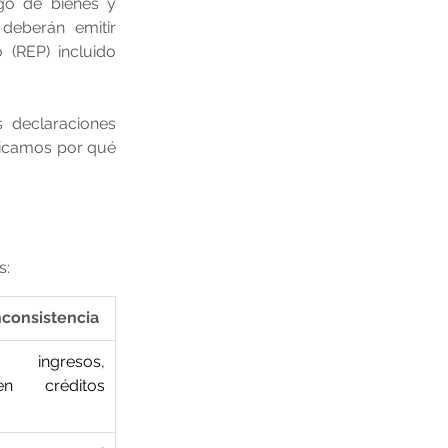
go de bienes y 
deberán emitir 
(REP) incluido 
 declaraciones 
licamos por qué 
s:
nconsistencia
ingresos, 
en créditos 