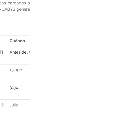
cas cargados a 
ad-CABYS genera 
Cuándo
TI
Antes del 31 jul
15 ago
31 jul
& 
Julio