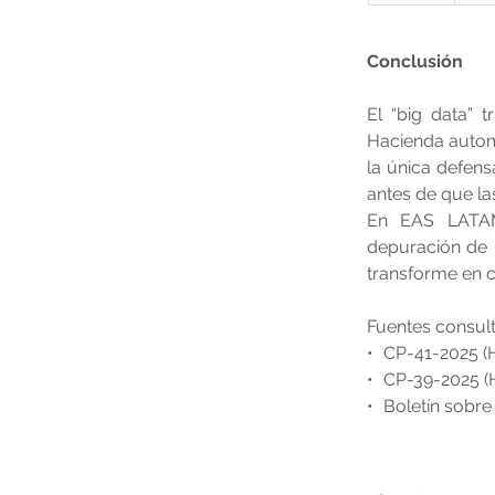
Conclusión
El “big data” 
Hacienda automa
la única defens
antes de que la
En EAS LATAM 
depuración de l
transforme en c
Fuentes consult
• CP-41-2025 (
• CP-39-2025 (H
• Boletín sobr