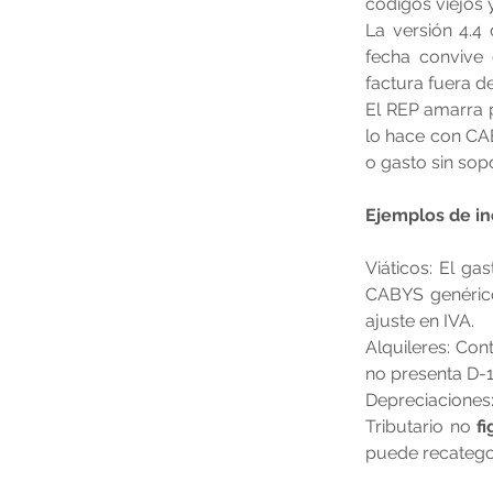
códigos viejos 
La versión 4.4 
fecha convive 
factura fuera d
El REP amarra p
lo hace con CAB
o gasto sin sopo
Ejemplos de in
Viáticos: El ga
CABYS genérico 
ajuste en IVA.
Alquileres: Co
no presenta D-1
Depreciaciones
Tributario no 
fi
puede recategor