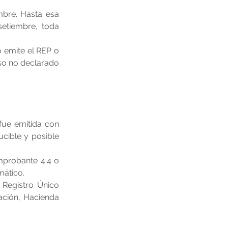
mbre. Hasta esa 
etiembre, toda 
 emite el REP o 
so no declarado 
fue emitida con 
cible y posible 
probante 4.4 o 
mático.
Registro Único 
lación, Hacienda 