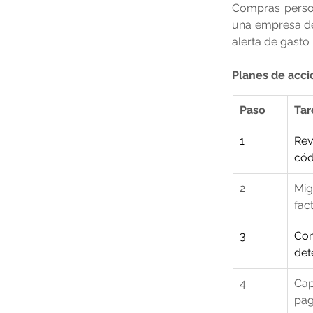
Compras person
una empresa de 
alerta de gasto
Planes de acci
Paso
Tar
1
Rev
cód
2
Mig
fac
3
Con
det
4
Cap
pag