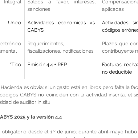
tegral 
Saldos a favor, intereses, 
Compensaci
sanciones
aplicadas
Único 
Actividades económicas vs. 
Actividades si
CABYS
códigos erróne
ectrónico 
Requerimientos, 
Plazos que corr
umental
fiscalizaciones, notificaciones
contribuyente 
 “Tico 
Emisión 4.4 + REP
Facturas recha
no deducible
Hacienda es obvia: si un gasto está en libros pero falta la fac
s códigos CABYS no coinciden con la actividad inscrita, el s
sidad de auditor in situ.
ABYS 2025 y la versión 4.4
bligatorio desde el 1.º de junio; durante abril-mayo hubo