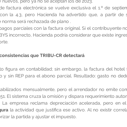
y nuevos, pero ya no se aceptan los de 2023.
de factura electrónica se vuelve exclusiva el 1.º de septie
con la 4.3, pero Hacienda ha advertido que, a partir de s
e norma será rechazada de plano .
agos parciales con la factura original. Si el contribuyente no
YS incorrecto, Hacienda podría considerar que existe ingre
rte.
consistencias que TRIBU-CR detectará
sto figura en contabilidad; sin embargo, la factura del hotel 
y sin REP para el abono parcial. Resultado: gasto no dedu
ntabilizados mensualmente, pero el arrendador no emite com
51. El sistema cruza la omisión y dispara requerimiento auto
: La empresa reclama depreciación acelerada, pero en el 
gura
 la actividad que justifica ese activo. Al no existir corre
izar la partida y ajustar el impuesto.