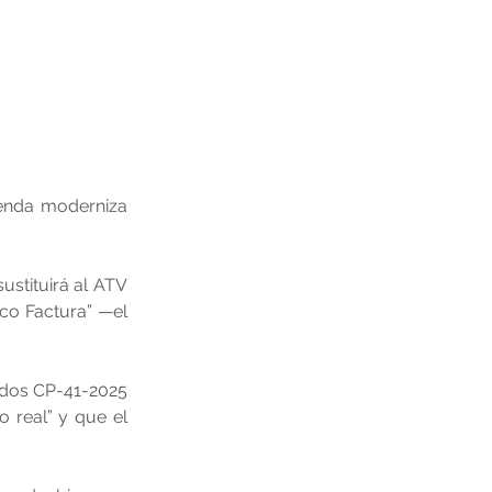
enda moderniza 
stituirá al ATV 
co Factura” —el 
ados CP-41-2025 
real” y que el 