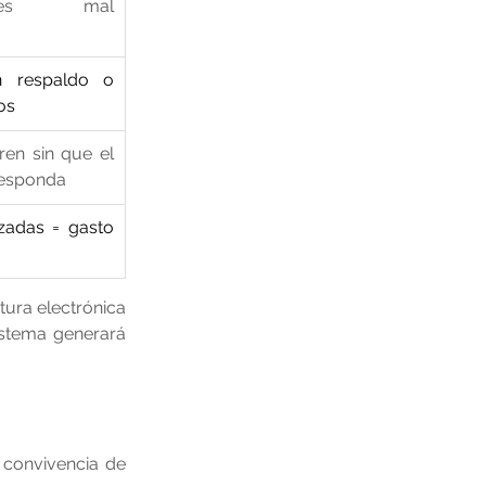
ones mal 
n respaldo o 
os
en sin que el 
responda
zadas = gasto 
tura electrónica 
istema generará 
 convivencia de 