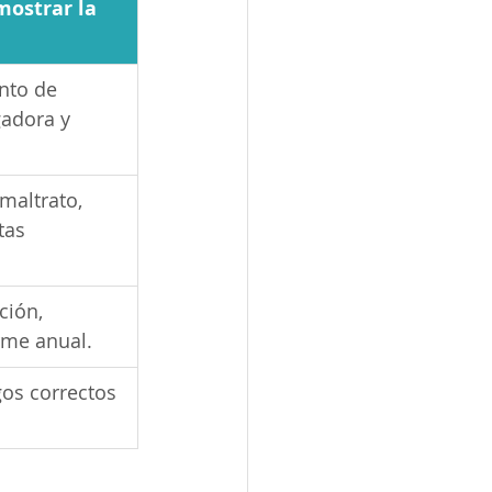
ostrar la 
nto de 
adora y 
maltrato, 
tas 
ión, 
rme anual.
gos correctos 