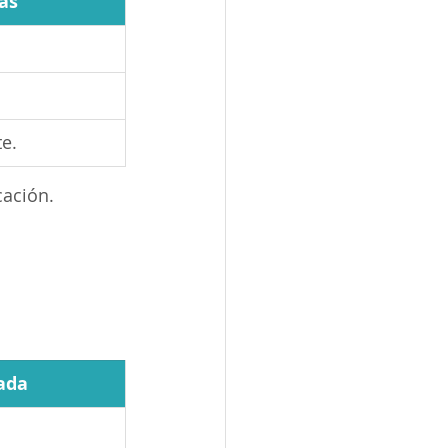
as
e.
cación.
ada