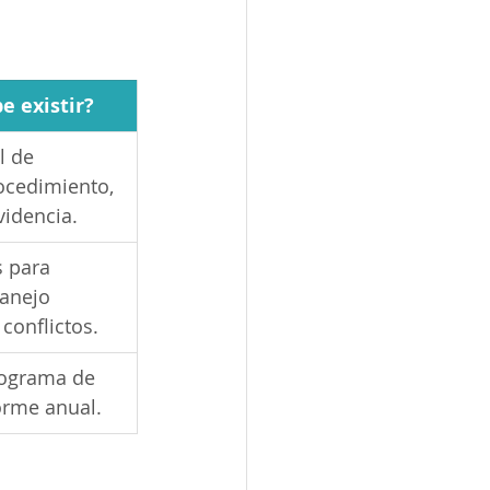
e existir?
l de 
ocedimiento, 
videncia.
 para 
anejo 
conflictos.
ograma de 
orme anual.