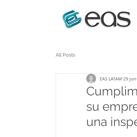
All Posts
EAS LATAM
29 jun
Cumplimi
su empre
una insp