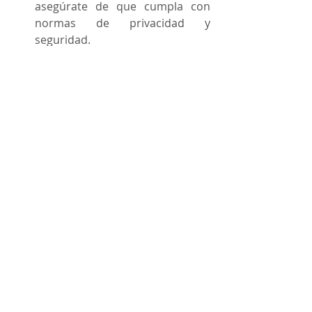
asegúrate de que cumpla con 
normas de privacidad y 
seguridad.
Las personas deben seguir 
capacitándose. Esta tecnología 
no quita la necesidad de saber 
contabilidad, más bien obliga a 
mantenerse actualizado para 
saber cómo usarla bien.
Además, el tema ya está en discusión 
a nivel país. Hay proyectos de Ley en 
la Asamblea Legislativa que buscan 
regular el uso de IA, asegurando que 
se respete la privacidad, la ética y los 
derechos de las personas. Incluso se 
habla de posibles reformas a la 
Constitución Política para establecer 
principios claros sobre cómo se 